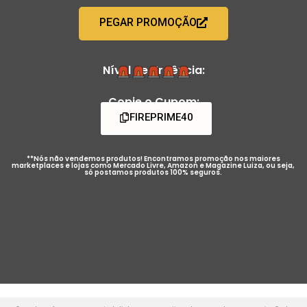
PEGAR PROMOÇÃO
Nível de Urgência:
Copie o Cupom:
FIREPRIME40
**Nós não vendemos produtos! Encontramos promoção nos maiores
marketplaces e lojas como Mercado Livre, Amazon e Magazine Luiza, ou seja,
só postamos produtos 100% seguros.