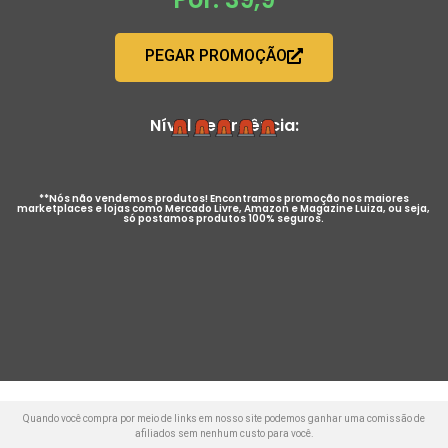
PEGAR PROMOÇÃO
Nível de Urgência:
**Nós não vendemos produtos! Encontramos promoção nos maiores
marketplaces e lojas como Mercado Livre, Amazon e Magazine Luiza, ou seja,
só postamos produtos 100% seguros.
Quando você compra por meio de links em nosso site podemos ganhar uma comissão de
afiliados sem nenhum custo para você.