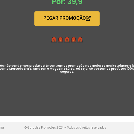
Por: 39,9
PEGAR PROMOÇÃO
ós não vendemos produtos! Encontramos promoção nos maiores marketplaces e l
como Mercado Livre, Amazon e Magazine Luiza, ou seja, só postamos produtos 100
seguros.
uma
© Guru das Promoções 2024 – Todos os direitos reservados