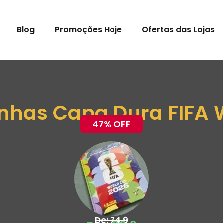
Blog
Promoções Hoje
Ofertas das Lojas
inhas Capa Dura FIFA
47% OFF
De: 74,9