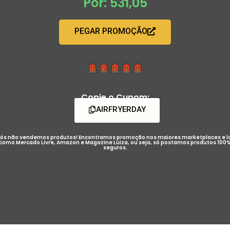
Por: 531,05
PEGAR PROMOÇÃO
Copie o Cupom:
AIRFRYERDAY
ós não vendemos produtos! Encontramos promoção nos maiores marketplaces e l
como Mercado Livre, Amazon e Magazine Luiza, ou seja, só postamos produtos 100
seguros.