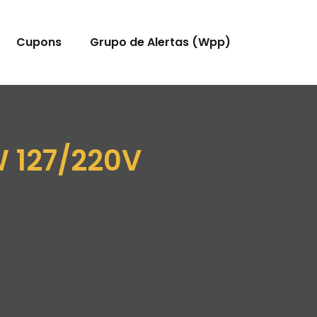
Cupons
Grupo de Alertas (Wpp)
0W 127/220V