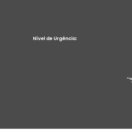
Nível de Urgência:
**N