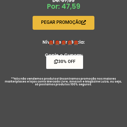
De: 67,99
Por: 47,59
PEGAR PROMOÇÃO
Nível de Urgência:
Copie o Cupom:
30% OFF
**Nós não vendemos produtos! Encontramos promoção nos maiores
marketplaces e lojas como Mercado Livre, Amazon e Magazine Luiza, ou seja,
só postamos produtos 100% seguros.