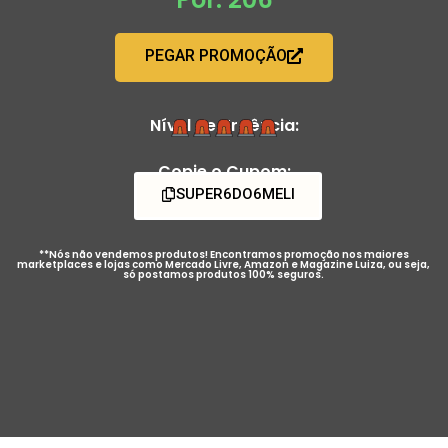
PEGAR PROMOÇÃO
Nível de Urgência:
Copie o Cupom:
SUPER6DO6MELI
**Nós não vendemos produtos! Encontramos promoção nos maiores
marketplaces e lojas como Mercado Livre, Amazon e Magazine Luiza, ou seja,
só postamos produtos 100% seguros.